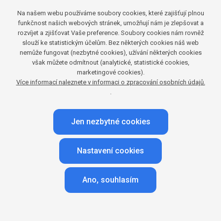
Největší přínos však W. Kowalczyk vidí v možnosti
Na našem webu používáme soubory cookies, které zajišťují plnou
funkčnost našich webových stránek, umožňují nám je zlepšovat a
poskytnout klientům detailní data o chování diváků
rozvíjet a zjišťovat Vaše preference. Soubory cookies nám rovněž
a výkonnosti reklamy. „
Už to není jen o lineární
slouží ke statistickým účelům. Bez některých cookies náš web
televizi, ale i odložené sledovanosti, sledovanosti
nemůže fungovat (nezbytné cookies), užívání některých cookies
však můžete odmítnout (analytické, statistické cookies,
mimo domov, OTT službách nebo VoD platformách.
marketingové cookies).
Některé části nám ještě chybí, ale postupně
Více informací naleznete v informaci o zpracování osobních údajů.
.
skládáme celý obraz. Pokud nejde produkt změřit,
nemá hodnotu
,“
uzavírá W. Kowalczyk.
Jen nezbytné cookies
Nastavení cookies
Jak jste zadavatelům TV reklamy prezentovali
zavedení televizní sledovanosti mimo domov, aby
Ano, souhlasím
data akceptovali a začali je využívat?
Jakmile byla data připravena, všichni hráči na trhu