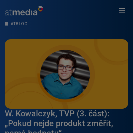
ATBLOG
W. Kowalczyk, TVP (3. část):
„Pokud nejde produkt změřit,