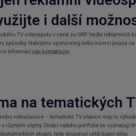
yužijte i další možnos
ického TV videospotu v ceně za GRP. Vedle reklamních b
lšími způsoby. Nabízíme sponzoring nebo inzerci pouze na
více informací
nás kontaktujte
.
ma na tematických T
 anebo volnočasové – tematické TV stanice mají tu výhodu
s různými zájmy. Diváci našeho portfolia se vyznačují tí
ekonomických skupin, tedy disponují větší kupní silou.