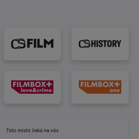
CS Film
CS History
FILMBOX+ Love & Crime
FILMBOX+ One
Toto místo čeká na vás