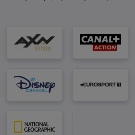
AXN White
CANAL+ Action
nnel
Disney Channel
Eurosport 1
National Geographic