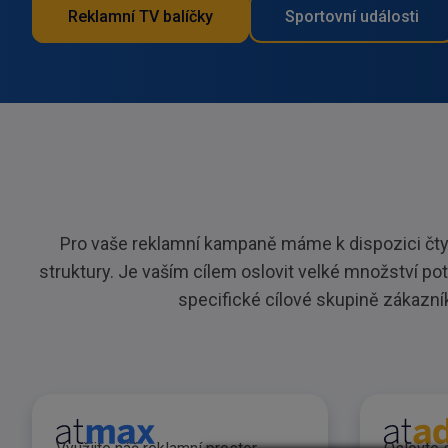
Reklamní TV balíčky
Sportovní události
Pro vaše reklamní kampaně máme k dispozici čtyři
struktury. Je vaším cílem oslovit velké množství p
specifické cílové skupině zákazn
Reklamní balíček atm
Rek