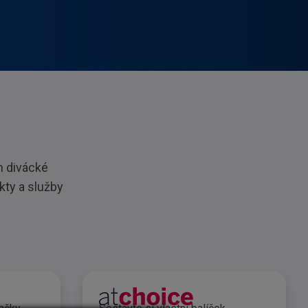
h divácké
kty a služby
balíček atkids
Reklamní balíček