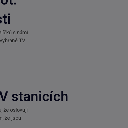
ti
alíčků s námi
 vybrané TV
V stanicích
, že oslovují
m, že jsou