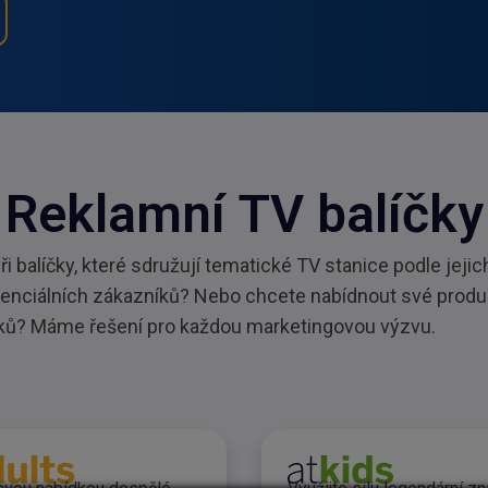
Reklamní TV balíčky
 balíčky, které sdružují tematické TV stanice podle jejic
otenciálních zákazníků? Nebo chcete nabídnout své produ
íků? Máme řešení pro každou marketingovou výzvu.
ax
lamní balíček atadults
Reklamní 