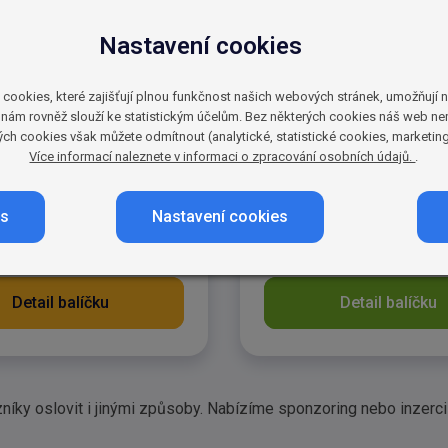
svou nabídkou dospělé
Využijte sílu legendární z
a tematických TV stanicích
Disney. Vaše reklamní sdě
Nastavení cookies
ujte růst svého byznysu.
osloví jak malé diváky tou
atadults vám otevře dveře
vašich produktech, tak i jej
kies, které zajišťují plnou funkčnost našich webových stránek, umožňují nám
ům potenciálních
rodiče, kteří mají rozhodují
nám rovněž slouží ke statistickým účelům. Bez některých cookies náš web n
ů.
sílu.
rých cookies však můžete odmítnout (analytické, statistické cookies, marketin
Více informací naleznete v informaci o zpracování osobních údajů.
.
stanic
1 TV stanice
RO:
VHODNÉ PRO:
es
Nastavení cookies
í dospělých diváků
Oslovení dětí a jejich r
Detail balíčku
Detail balíčku
níky oslovit i jinými způsoby. Nabízíme sponzoring nebo inzerci 