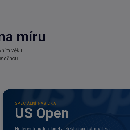
 na míru
ivním věku
dinečnou
SPECIÁLNÍ NABÍDKA
US Open
Nejlepší tenisté planety, elektrizující atmosféra