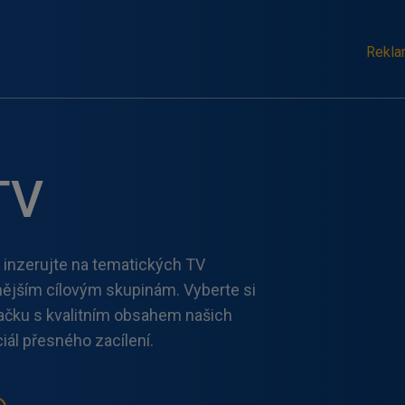
Rekla
TV
a inzerujte na tematických TV
vnějším cílovým skupinám. Vyberte si
načku s kvalitním obsahem našich
iál přesného zacílení.