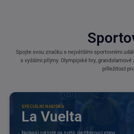
Sportov
Spojte svou značku s největšími sportovními udá
s vyššími příjmy. Olympijské hry, grandslamové 
příležitost pr
SPECIÁLNÍ NABÍDKA
La Vuelta
Nejlepší cyklisté na světě, dechberoucí etapy