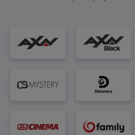
AXN
AXN Black
CS Mystery
Discovery Cha
JOJ Cinema
JOJ Family