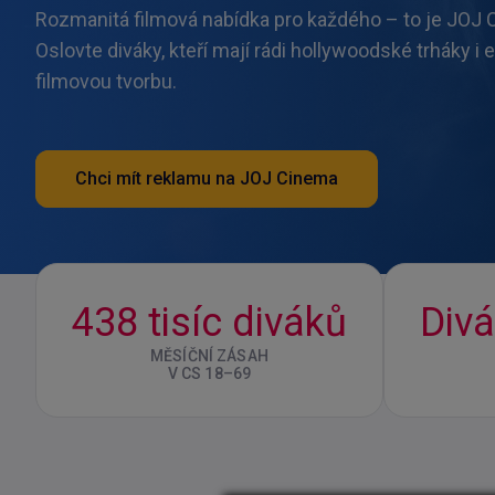
Rozmanitá filmová nabídka pro každého – to je JOJ 
Oslovte diváky, kteří mají rádi hollywoodské trháky i
filmovou tvorbu.
Chci mít reklamu na JOJ Cinema
438 tisíc diváků
Divá
MĚSÍČNÍ ZÁSAH
V CS 18–69