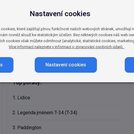
Nastavení cookies
ence. Nabízí akční thrillery, silná dramata, zábavné kom
ezi oblíbené tituly patří historický snímek Lidice, válečný
kies, které zajišťují plnou funkčnost našich webových stránek, umožňují nám
 dalším populárním titulům patří například francouzské 
nám rovněž slouží ke statistickým účelům. Bez některých cookies náš web n
rých cookies však můžete odmítnout (analytické, statistické cookies, marketin
ch snímků jsou to Černí baroni nebo Tankový prapor. Oslo
Více informací naleznete v informaci o zpracování osobních údajů.
.
yhledávají jedinečné příběhy z celého světa.
es
Nastavení cookies
Top pořady:
1. Lidice
2. Legenda jménem T-34 (T-34)
3. Paddington