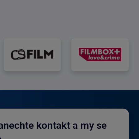
CS Film
FILMBOX+ Love &
nechte kontakt a my se
.