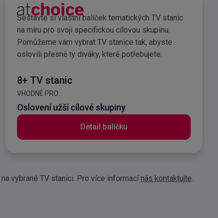
ults
Reklamní balíček atcho
Sestavte si vlastní balíček tematických TV stanic
na míru pro svoji specifickou cílovou skupinu.
Pomůžeme vám vybrat TV stanice tak, abyste
oslovili přesně ty diváky, které potřebujete.
8+ TV stanic
VHODNÉ PRO:
Oslovení užší cílové skupiny
Detail balíčku
na vybrané TV stanici. Pro více informací
nás kontaktujte
.