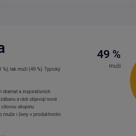
a
49
%
muži
 %), tak muži (49 %). Typický
h dramat a inspirativních
u zábavu a rádi objevují nové
í cílovou skupinu
ro muže i ženy v produktivním