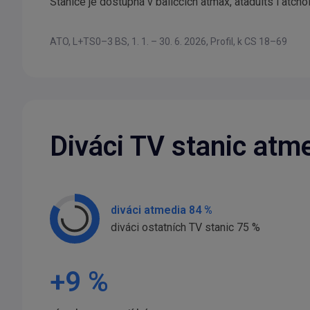
Stanice je dostupná v balíčcích atmax, atadults i atcho
ATO, L+TS0–3 BS, 1. 1. – 30. 6. 2026, Profil, k CS 18–69
Diváci TV stanic atme
diváci atmedia 84 %
diváci ostatních TV stanic 75 %
+
9
%