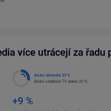
ice.
dia více utrácejí za řadu 
diváci atmedia 29 %
diváci ostatních TV stanic 20 %
+
9
%