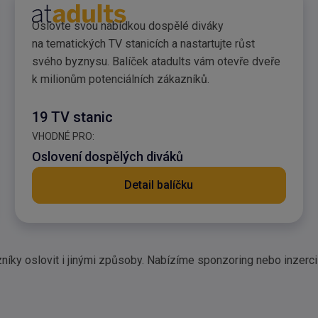
ax
Reklamní balíček atad
Oslovte svou nabídkou dospělé diváky
na tematických TV stanicích a nastartujte růst
svého byznysu. Balíček atadults vám otevře dveře
k milionům potenciálních zákazníků.
19 TV stanic
VHODNÉ PRO:
Oslovení dospělých diváků
Detail balíčku
níky oslovit i jinými způsoby. Nabízíme sponzoring nebo inzerci 