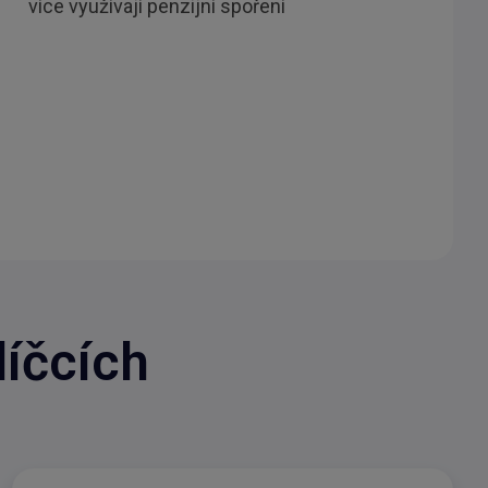
více využívají penzijní spoření
líčcích