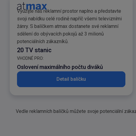
Reklamní balíček atm
Využijte náš reklamní prostor naplno a představte
svoji nabídku celé rodině napříč všemi televizními
žánry. S balíčkem atmax dostanete své reklamní
sdělení do obývacích pokojů až 3 milionů
potenciálních zákazníků.
20 TV stanic
VHODNÉ PRO:
Oslovení maximálního počtu diváků
Detail balíčku
Vedle reklamních balíčků můžete svoje potenciální zákaz