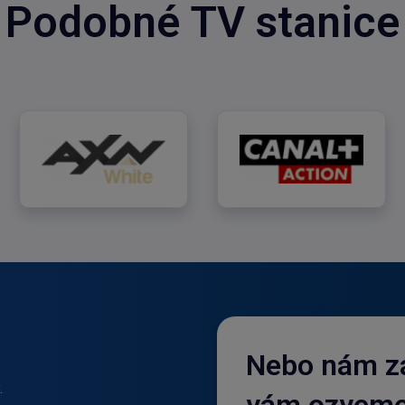
Podobné TV stanice
AXN White
CANAL+ Action
Nebo nám za
.
vám ozveme