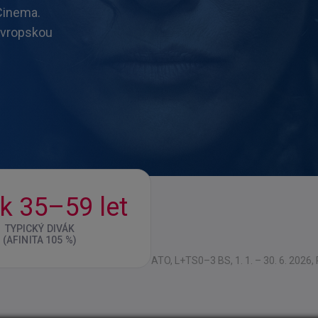
Cinema.
 evropskou
k 35–59 let
TYPICKÝ DIVÁK
(AFINITA 105 %)
ATO, L+TS0–3 BS, 1. 1. – 30. 6. 2026, 