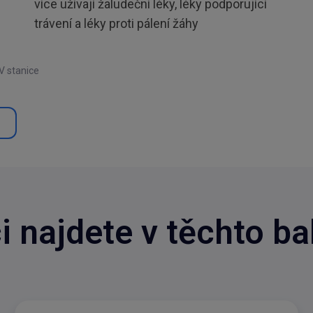
více užívají žaludeční léky, léky podporující
trávení a léky proti pálení žáhy
V stanice
i najdete v těchto ba