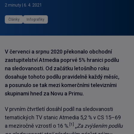
2 minuty
|
6. 4. 2021
Články
Infografiky
V červenci a srpnu 2020 překonalo obchodní
zastupitelství Atmedia poprvé 5% hranici podílu
na sledovanosti. Od začátku letošního roku
dosahuje tohoto podílu pravidelně každý měsíc,
a posunulo se tak mezi komerčními televizními
skupinami hned za Novu a Primu.
V prvním čtvrtletí dosáhl podíl na sledovanosti
tematických TV stanic Atmedia 5,2 % v CS 15–69
[1]
a meziročně vzrostl o 16 %.
„
Za zvýšením podílu