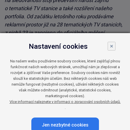
na sledovanosti stojí především nárůst zájmu
o tematické TV stanice a také rozšíření našeho
portfolia. Od začátku letošního roku prodáváme
reklamní prostor již na 28 tematických TV stanicích,
z nichž 23 je zapojeno do oficiálního měření
sledovanosti
,“ vysvětluje Michaela Vasilová,
Nastavení cookies
×
Managing Director společnosti Atmedia.
Na našem webu používáme soubory cookies, které zajišťují plnou
K prozatím poslednímu rozšíření portfolia došlo
funkčnost našich webových stránek, umožňují nám je zlepšovat a
v průběhu prvního čtvrtletí letošního roku, a to
rozvíjet a zjišťovat Vaše preference. Soubory cookies nám rovněž
slouží ke statistickým účelům. Bez některých cookies náš web
o Seznam.cz TV, kterou společnost od ledna
nemůže fungovat (nezbytné cookies), užívání některých cookies
zastupuje při prodeji reklamního prostoru. Od února
však můžete odmítnout (analytické, statistické cookies,
se pak do oficiálního měření sledovanosti
marketingové cookies).
Více informací naleznete v informaci o zpracování osobních údajů.
pod skupinou Atmedia zapojily TV stanice Skylink 7
.
a CANAL+ Domo. K největším televizním stanicím,
které Atmedia na českém trhu zastupuje, patří JOJ
Jen nezbytné cookies
Family, Seznam.cz TV a FilmBox.