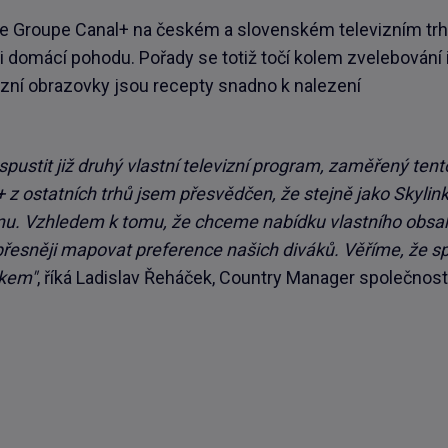
e Groupe Canal+ na českém a slovenském televizním trh
i domácí pohodu. Pořady se totiž točí kolem zvelebování 
vizní obrazovky jsou recepty snadno k nalezení
pustit již druhý vlastní televizní program, zaměřený tent
 z ostatních trhů jsem přesvědčen, že stejně jako Skylink
nu. Vzhledem k tomu, že chceme nabídku vlastního obsa
přesněji mapovat preference našich diváků. Věříme, že s
okem"
, říká Ladislav Řeháček, Country Manager společnos