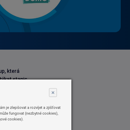
up, která
týkat stanic
edovanosti
×
 je zlepšovat a rozvíjet a zjišťovat
etrového
emůže fungovat (nezbytné cookies),
asilová,
gové cookies).