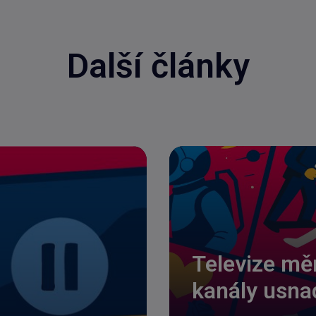
Další články
Televize měn
kanály usna