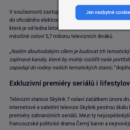
V současnosti zastupuje společnost Atmedia na česk
Jen nezbytné cooki
do oficiálního elektronického měření sledovanosti. 
která je od ledna letošního roku součástí balíčku atm
měsíčně osloví 5,7 milionu televizních diváků.
„Naším dlouhodobým cílem je budovat trh tematickýc
zajímavé kanály, které by mohly rozšířit naše por
zapadají do rodiny našich tematických stanic.”
doplňu
Exkluzivní premiéry seriálů i lifestyl
Televizní stanice Skylink 7 oslaví začátkem února dru
internetové a satelitní televize Skylink pestrou škálu
premiéry zahraničních seriálů. Mezi ty nejúspěšnější 
francouzské politické drama Černý baron a nejnověji 