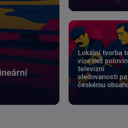
Lokální tvorba t
více než polovi
televizní
lineární
sledovanosti pat
českému obsah