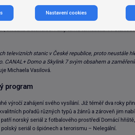
ém trhu 28 tematických TV stanic, z nichž 23 je zapoje
es
Nastavení cookies
Poslední nedávnou změnou bylo rozšíření portfolia o Tele
ax, atadults a atchoice. I díky tomu tematické TV stanice
h televizních stanic v České republice, proto neustále 
tfolio. CANAL+ Domo a Skylink 7 svým obsahem a zaměřen
je Michaela Vasilová.
ový program
hé výročí zahájení svého vysílání. Již téměř dva roky při
 kvalitních pořadů různých typů a žánrů a zároveň jim nabí
patří norský seriál z fotbalového prostředí Domácí hřiště,
polský seriál o špiónech a terorismu – Nelegální.