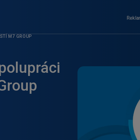
Rekla
STÍ M7 GROUP
polupráci
 Group