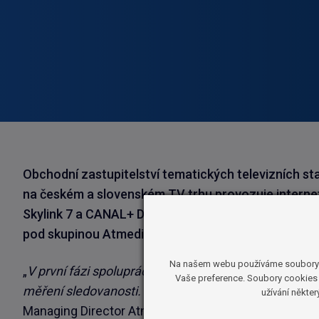
Obchodní zastupitelství tematických televizních st
na českém a slovenském TV trhu provozuje interneto
Skylink 7 a CANAL+ Domo, které budou od 1. února
pod skupinou Atmedia.
Na našem webu používáme soubory coo
„
V první fázi spolupráce se zaměříme na odborné por
Vaše preference. Soubory cookies 
měření sledovanosti. V dalším období bychom spoluprác
užívání někte
Managing Director Atmedia.