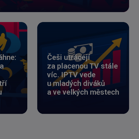
áhne:
Češi utrácejí
na
za placenou TV stále
víc. IPTV vede
ří
u mladých diváků
u
a ve velkých městech