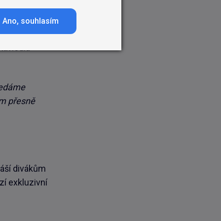
no
Ano, souhlasím
vizi Seznam,
 Atmedia
hledáme
ím přesně
náší divákům
zí exkluzivní