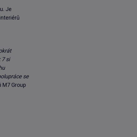
u. Je
interiérů
okrát
 7 si
hu
polupráce se
ti M7 Group