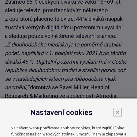
Zatímco 56 % českých diváků ve věku 15–69 let
sleduje televizi prostřednictvím některého
z operátorů placené televize, 44 % diváků naopak
zůstává věrných digitálnímu pozemnímu vysílání
a sleduje pouze volně šířené televizní stanice.
„
Z dlouhodobého hlediska je to poměrně stabilní
počet, například v 1. pololetí roku 2021 bylo těchto
diváků 46 %. Digitální pozemní vysílání má v České
republice dlouhodobou tradici a stabilní pozici, což
se v následujících letech pravděpodobně nijak
nezmění,“
domnívá se Pavel Müller, Head of
Research & Marketing ve společnosti Atmedia.
Nastavení cookies
Diváci mohou sledovat bezplatně
×
desítky televizních stanic
Na našem webu používáme soubory cookies, které zajišťují plnou
funkčnost našich webových stránek, umožňují nám je zlepšovat a