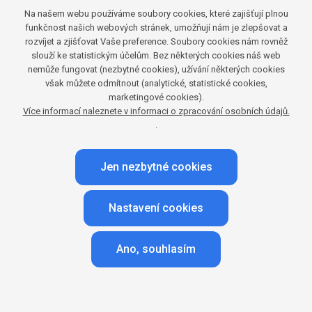
[2]
z 10 českých domácností – konkrétně 87 %.
Na našem webu používáme soubory cookies, které zajišťují plnou
funkčnost našich webových stránek, umožňují nám je zlepšovat a
I u mladších diváků převládá sledování
rozvíjet a zjišťovat Vaše preference. Soubory cookies nám rovněž
slouží ke statistickým účelům. Bez některých cookies náš web
televizních stanic
nemůže fungovat (nezbytné cookies), užívání některých cookies
však můžete odmítnout (analytické, statistické cookies,
marketingové cookies).
Využívání televizoru k jiným aktivitám je
Více informací naleznete v informaci o zpracování osobních údajů.
v posledních letech na vzestupu napříč všemi
.
věkovými skupinami televizních diváků. Oproti roku
2020 se čas věnovaný těmto činnostem zvýšil
Jen nezbytné cookies
v kategorii 15+ o 53 %, tedy o 12 minut denně.
U některých věkových skupin je tento nárůst ještě
Nastavení cookies
výraznější – například u diváků ve věku 25–34 let to
je o 74 %, u diváků ve věku 35–44 let dokonce o 85
Ano, souhlasím
[3]
%.
Nejvíce času věnují ostatním aktivitám na televizoru