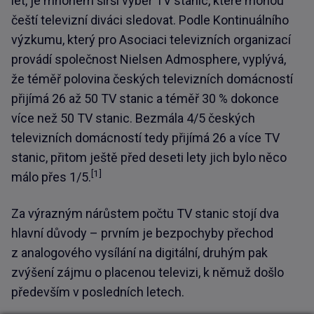
let, je mnohem širší výběr TV stanic, které mohou
čeští televizní diváci sledovat. Podle Kontinuálního
výzkumu, který pro Asociaci televizních organizací
provádí společnost Nielsen Admosphere, vyplývá,
že téměř polovina českých televizních domácností
přijímá 26 až 50 TV stanic a téměř 30 % dokonce
více než 50 TV stanic. Bezmála 4/5 českých
televizních domácností tedy přijímá 26 a více TV
stanic, přitom ještě před deseti lety jich bylo něco
[1]
málo přes 1/5.
Za výrazným nárůstem počtu TV stanic stojí dva
hlavní důvody – prvním je bezpochyby přechod
z analogového vysílání na digitální, druhým pak
zvýšení zájmu o placenou televizi, k němuž došlo
především v posledních letech.