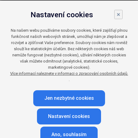
Přechod na digitální vysílání umožnil
Nastavení cookies
×
vznik nových TV stanic
Na našem webu používáme soubory cookies, které zajišťují plnou
Výrazným mezníkem pro český TV trh byl přechod
funkčnost našich webových stránek, umožňují nám je zlepšovat a
z analogového vysílání na digitální, k němuž došlo
rozvíjet a zjišťovat Vaše preference. Soubory cookies nám rovněž
slouží ke statistickým účelům. Bez některých cookies náš web
na konci roku 2011 a jenž byl nutný jak kvůli častým
nemůže fungovat (nezbytné cookies), užívání některých cookies
technickým problémům, tak především z důvodu
však můžete odmítnout (analytické, statistické cookies,
marketingové cookies).
nedostatečného prostoru pro TV stanice. Vzhledem
Více informací naleznete v informaci o zpracování osobních údajů.
k tomu, že prostřednictvím pozemního vysílání
.
dlouhodobě sleduje TV stanice zhruba polovina
českých domácností, měl přechod na digitální
Jen nezbytné cookies
vysílání výrazný vliv na celý český TV trh.
Nastavení cookies
S novým formátem vysílání vznikl prostor pro vznik
nových TV stanic, čehož využily také největší TV
Ano, souhlasím
skupiny Nova a Prima a postupně zakládaly nové