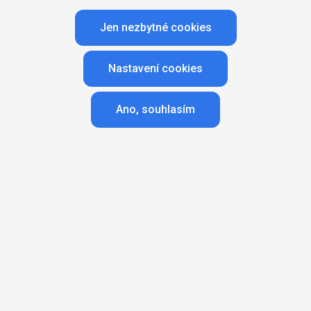
Jen nezbytné cookies
Nastavení cookies
Ladislav Dianiška & Michaela
Ano, souhlasím
Šebková
Media Club
Se společností atmedia spolupracujeme již
mnoho let, profesionální přístup je zde
absolutním standardem, stejně tak
proklientský přístup, kdy vždy společně
přistupujeme ke kampaním individuálně,
abychom dosáhli maximální míry
spokojenosti. Jsme rádi, že spolupráce