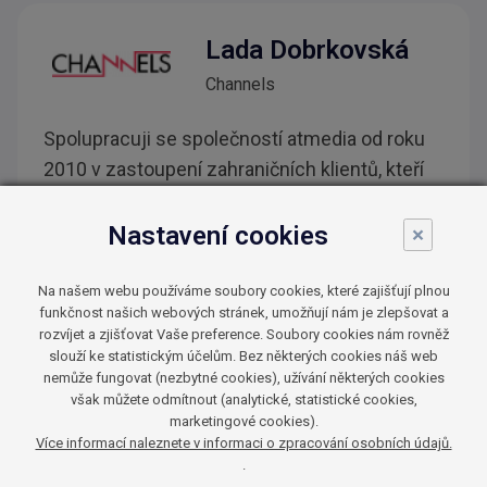
Lada Dobrkovská
Channels
Spolupracuji se společností atmedia od roku
2010 v zastoupení zahraničních klientů, kteří
provozují televizní služby v České republice.
Líbí se mi profesionální přístup jednotlivých
Nastavení cookies
×
členů týmu ke každodenním úkonům a snaha
najít nestandardní řešení problémů. Díky
Na našem webu používáme soubory cookies, které zajišťují plnou
funkčnost našich webových stránek, umožňují nám je zlepšovat a
flexibilitě, která je ve světě televizních služeb
rozvíjet a zjišťovat Vaše preference. Soubory cookies nám rovněž
potřeba, jsme byli vždy schopni doručit
slouží ke statistickým účelům. Bez některých cookies náš web
nemůže fungovat (nezbytné cookies), užívání některých cookies
nejlepší možné výsledky klientům.
však můžete odmítnout (analytické, statistické cookies,
marketingové cookies).
TV stanice
Více informací naleznete v informaci o zpracování osobních údajů.
.