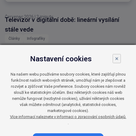
Červenec 2026
|
2 minuty
Televizor v digitální době: lineární vysílání
stále vede
Články
Infografiky
Červen 2026
|
3 minuty
Televize mění strategii: specializované kanály
Nastavení cookies
×
usnadňují výběr obsahu
Na našem webu používáme soubory cookies, které zajišťují plnou
Články
Infografiky
funkčnost našich webových stránek, umožňují nám je zlepšovat a
rozvíjet a zjišťovat Vaše preference. Soubory cookies nám rovněž
slouží ke statistickým účelům. Bez některých cookies náš web
Květen 2026
|
2 minuty
Lokální tvorba táhne: více než polovina
nemůže fungovat (nezbytné cookies), užívání některých cookies
však můžete odmítnout (analytické, statistické cookies,
televizní sledovanosti patří českému obsahu
marketingové cookies).
Články
Infografiky
Více informací naleznete v informaci o zpracování osobních údajů.
.
Duben 2026
|
3 minuty
Češi utrácejí za placenou TV stále víc. IPTV